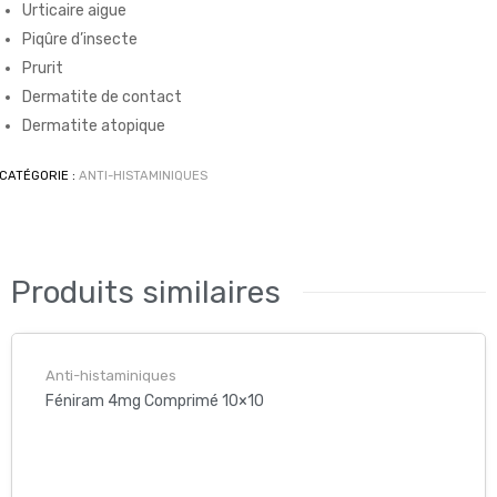
Urticaire aigue
tiacide
Piqûre d’insecte
Prurit
Dermatite de contact
Dermatite atopique
CATÉGORIE :
ANTI-HISTAMINIQUES
Produits similaires
Anti-histaminiques
Féniram 4mg Comprimé 10×10