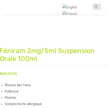
Féniram 2mg/5ml Suspension
oires
Orale 100ml
INDICATION
Rhume des foins
Pollinose
Rhinite
Conjonctivite allergique