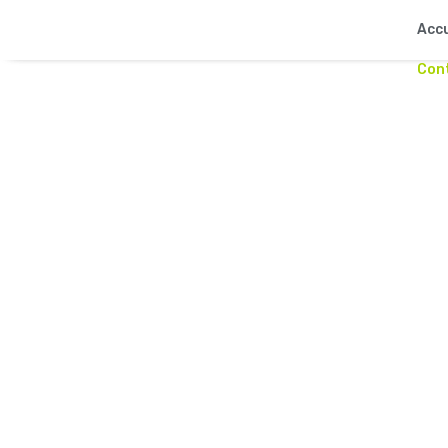
Accu
Con
matoires