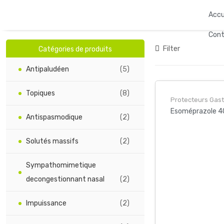
Accu
Con
Filter
Catégories de produits
Antipaludéen
(5)
Topiques
(8)
Protecteurs Gast
oires
Esoméprazole 4
Antispasmodique
(2)
Solutés massifs
(2)
Sympathomimetique
decongestionnant nasal
(2)
Impuissance
(2)