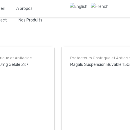
eil
A propos
tact
Nos Produits
rique et Antiacide
Protecteurs Gastrique et Antiaci
0mg Gélule 2×7
Magalu Suspension Buvable 150