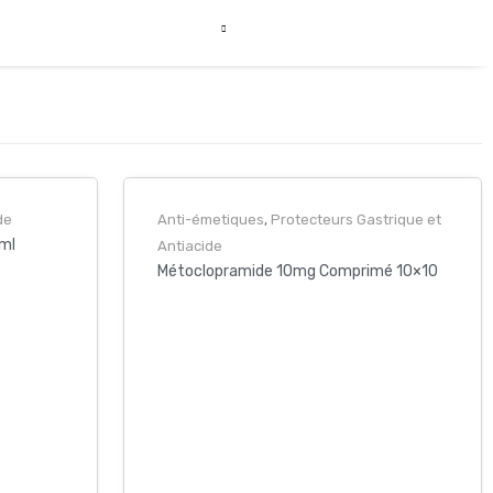
de
Anti-émetiques
,
Protecteurs Gastrique et
ml
Antiacide
Métoclopramide 10mg Comprimé 10×10