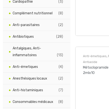
Cardiopathie
(3)
tiacide
Complément nutritionnel
(8)
Anti-parasitaires
(2)
Antibiotiques
(28)
Antalgiques, Anti-
inflammatoires
(13)
Anti-émetiques
,
Antiacide
Anti-émetiques
(4)
Métoclopramide 
2mlx10
Anesthésiques locaux
(2)
Anti-histaminiques
(7)
Consommables médicaux
(8)